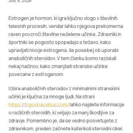
July 9, 2026
Estrogen je hormon, ki igra ključno vlogo v številnih
telesnih procesih, vendar lahko njegova prekomerna
raven povzroči številne neželene učinke. Zdravniki in
športniki se pogosto spopadajo s težavo, kako
upravljati nivoje estrogena, še posebej ob uporabi
anaboličnih steroidov. V tem članku bomo raziskali
nekaj načinov, kako zmanjšati stranske učinke
povezane z estrogenom.
Izbira anaboličnih steroidov z minimalnimi stranskimi
učinki je ključna za mnoge ljudi. Na strani
https://trgovinacyklus.com/
lahko najdete informacije
o različnih steroidih, ki veljajo za manj škodljive za
zdravje. Pomembno je, da se vedno posvetujete z
zdravnikom, preden začnete katerikoli steroidni cikel.