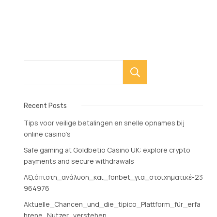
Search
Recent Posts
Tips voor veilige betalingen en snelle opnames bij
online casino’s
Safe gaming at Goldbetio Casino UK: explore crypto
payments and secure withdrawals
Αξιόπιστη_ανάλυση_και_fonbet_για_στοιχηματικέ-23
964976
Aktuelle_Chancen_und_die_tipico_Plattform_für_erfa
hrene_Nutzer_verstehen