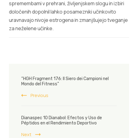
spremembami v prehrani, življenjskem slogu in izbiri
določenih dopolnil lahko posamezniki učinkovito
uravnavajo nivoje estrogena in zmanjšujejo tveganje
za neželene učinke.
Post
“HGH Fragment 176: Il Siero dei Campioni nel
Navigation
Mondo del Fitness”
Previous
Dianaspec 10 Dianabol: Efectos y Uso de
Péptidos en el Rendimiento Deportivo
Next